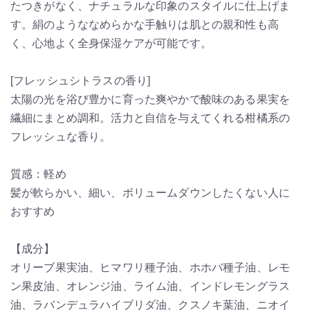
たつきがなく、ナチュラルな印象のスタイルに仕上げま
す。絹のようななめらかな手触りは肌との親和性も高
く、心地よく全身保湿ケアが可能です。
[フレッシュシトラスの香り]
太陽の光を浴び豊かに育った爽やかで酸味のある果実を
繊細にまとめ調和。活力と自信を与えてくれる柑橘系の
フレッシュな香り。
質感：軽め
髪が軟らかい、細い、ボリュームダウンしたくない人に
おすすめ
【成分】
オリーブ果実油、ヒマワリ種子油、ホホバ種子油、レモ
ン果皮油、オレンジ油、ライム油、インドレモングラス
油、ラバンデュラハイブリダ油、クスノキ葉油、ニオイ