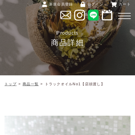
新規会員登録
ログイン
カート
Products
商品詳細
トップ
>
商品一覧
>
トラックオイルNo1【店頭渡し】