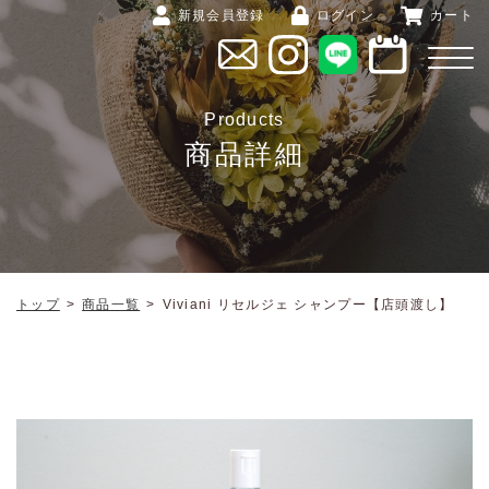
新規会員登録
ログイン
カート
Products
商品詳細
トップ
>
商品一覧
>
Viviani リセルジェ シャンプー【店頭渡し】