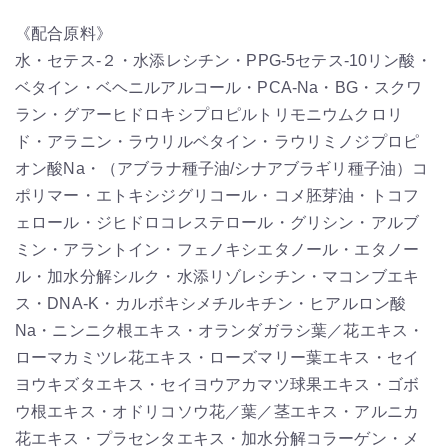
《配合原料》
水・セテス-２・水添レシチン・PPG-5セテス-10リン酸・
ベタイン・ベヘニルアルコール・PCA-Na・BG・スクワ
ラン・グアーヒドロキシプロピルトリモニウムクロリ
ド・アラニン・ラウリルベタイン・ラウリミノジプロピ
オン酸Na・（アブラナ種子油/シナアブラギリ種子油）コ
ポリマー・エトキシジグリコール・コメ胚芽油・トコフ
ェロール・ジヒドロコレステロール・グリシン・アルブ
ミン・アラントイン・フェノキシエタノール・エタノー
ル・加水分解シルク・水添リゾレシチン・マコンブエキ
ス・DNA-K・カルボキシメチルキチン・ヒアルロン酸
Na・ニンニク根エキス・オランダガラシ葉／花エキス・
ローマカミツレ花エキス・ローズマリー葉エキス・セイ
ヨウキズタエキス・セイヨウアカマツ球果エキス・ゴボ
ウ根エキス・オドリコソウ花／葉／茎エキス・アルニカ
花エキス・プラセンタエキス・加水分解コラーゲン・メ